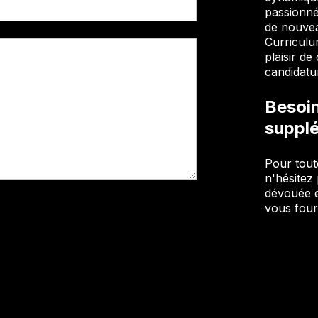
passionnée
de nouvea
Curriculu
plaisir d
candidatu
Besoin
suppl
Pour tout
n'hésitez
dévouée e
vous four