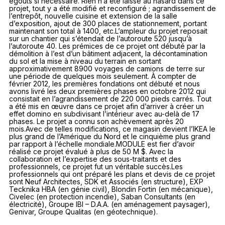
égouts si nécessaire. Rien n’a été laissé au hasard dans ce
projet, tout y a été modifié et reconfiguré ; agrandissement de
l’entrepôt, nouvelle cuisine et extension de la salle
d’exposition, ajout de 300 places de stationnement, portant
maintenant son total à 1400, etc.L’ampleur du projet reposait
sur un chantier qui s’étendait de l’autoroute 520 jusqu’à
l’autoroute 40. Les prémices de ce projet ont débuté par la
démolition à l’est d’un bâtiment adjacent, la décontamination
du sol et la mise à niveau du terrain en sortant
approximativement 8900 voyages de camions de terre sur
une période de quelques mois seulement. À compter de
février 2012, les premières fondations ont débuté et nous
avons livré les deux premières phases en octobre 2012 qui
consistait en l’agrandissement de 220 000 pieds carrés. Tout
a été mis en œuvre dans ce projet afin d’arriver à créer un
effet domino en subdivisant l’intérieur avec au-delà de 17
phases. Le projet a connu son achèvement après 20
mois.Avec de telles modifications, ce magasin devient l’IKEA le
plus grand de l’Amérique du Nord et le cinquième plus grand
par rapport à l’échelle mondiale.MODULE est fier d’avoir
réalisé ce projet évalué à plus de 50 M $. Avec la
collaboration et l’expertise des sous-traitants et des
professionnels, ce projet fut un véritable succès.Les
professionnels qui ont préparé les plans et devis de ce projet
sont Neuf Architectes, SDK et Associés (en structure), EXP
Tecknika HBA (en génie civil), Blondin Fortin (en mécanique),
Civelec (en protection incendie), Saban Consultants (en
électricité), Groupe IBI – D.A.A. (en aménagement paysager),
Genivar, Groupe Qualitas (en géotechnique).