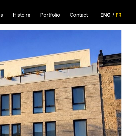
es
Histoire
Portfolio
Contact
ENG
/
FR