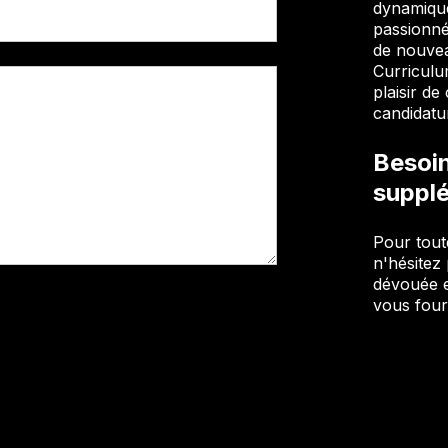
dynamique
passionnée
de nouvea
Curriculu
plaisir d
candidatu
Besoin
suppl
Pour tout
n'hésitez
dévouée e
vous four