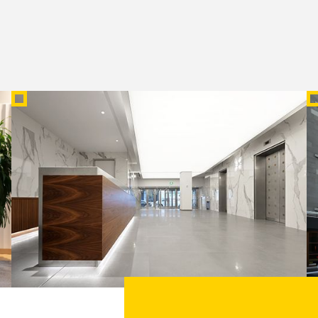
500 ST-JACQUES – PHASE I
C